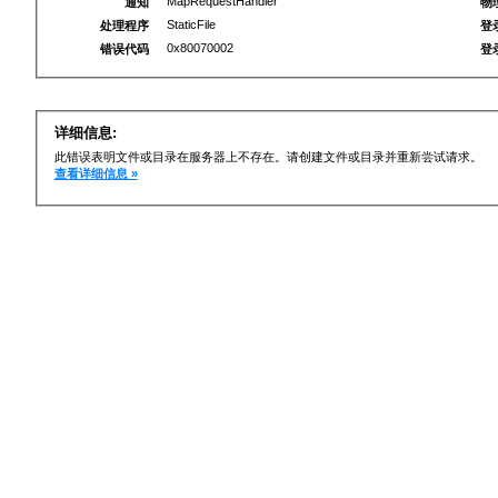
MapRequestHandler
通知
物
StaticFile
处理程序
登
0x80070002
错误代码
登
详细信息:
此错误表明文件或目录在服务器上不存在。请创建文件或目录并重新尝试请求。
查看详细信息 »