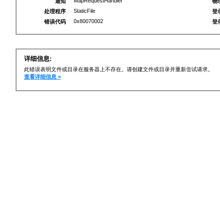
MapRequestHandler
通知
物
StaticFile
处理程序
登
0x80070002
错误代码
登
详细信息:
此错误表明文件或目录在服务器上不存在。请创建文件或目录并重新尝试请求。
查看详细信息 »