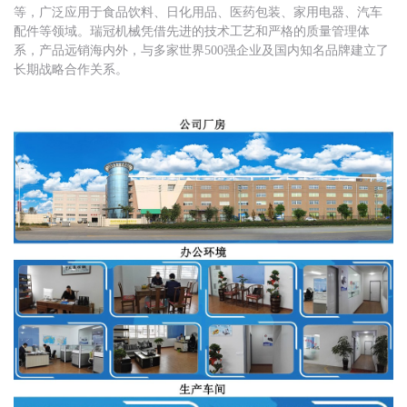
等，广泛应用于食品饮料、日化用品、医药包装、家用电器、汽车
配件等领域。瑞冠机械凭借先进的技术工艺和严格的质量管理体
系，产品远销海内外，与多家世界500强企业及国内知名品牌建立了
长期战略合作关系。