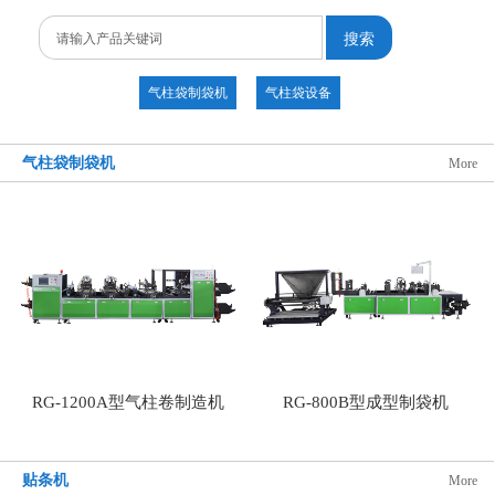
气柱袋制袋机
气柱袋设备
气柱袋制袋机
More
RG-1200A型气柱卷制造机
RG-800B型成型制袋机
贴条机
More