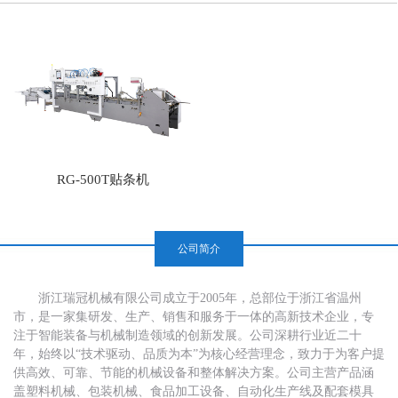
RG-500T贴条机
公司简介
浙江瑞冠机械有限公司成立于2005年，总部位于浙江省温州
市，是一家集研发、生产、销售和服务于一体的高新技术企业，专
注于智能装备与机械制造领域的创新发展。公司深耕行业近二十
年，始终以“技术驱动、品质为本”为核心经营理念，致力于为客户提
供高效、可靠、节能的机械设备和整体解决方案。公司主营产品涵
盖塑料机械、包装机械、食品加工设备、自动化生产线及配套模具