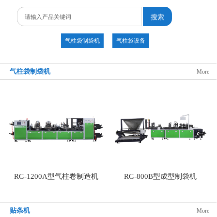
气柱袋制袋机
气柱袋设备
气柱袋制袋机
More
RG-1200A型气柱卷制造机
RG-800B型成型制袋机
贴条机
More