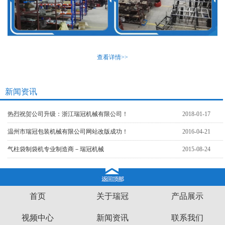
查看详情>>
新闻资讯
热烈祝贺公司升级：浙江瑞冠机械有限公司！
2018-01-17
温州市瑞冠包装机械有限公司网站改版成功！
2016-04-21
气柱袋制袋机专业制造商－瑞冠机械
2015-08-24
首页
关于瑞冠
产品展示
视频中心
新闻资讯
联系我们