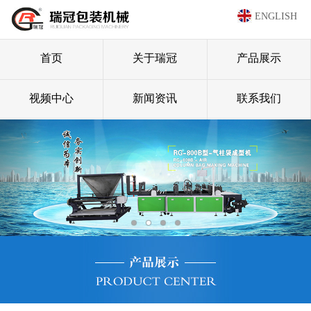
ENGLISH
首页
关于瑞冠
产品展示
视频中心
新闻资讯
联系我们