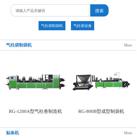
气柱袋制袋机
气柱袋设备
气柱袋制袋机
More
RG-1200A型气柱卷制造机
RG-800B型成型制袋机
贴条机
More